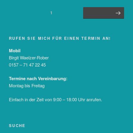
Seitennummerierung
Seite
1
Nächste Seite
der
Beiträge
RUFEN SIE MICH FÜR EINEN TERMIN AN!
Mobil
Birgit Waelzer-Rober
0157 – 71 47 22 45
Termine nach Vereinbarung:
Montag bis Freitag
Einfach in der Zeit von 9:00 – 18:00 Uhr anrufen.
SUCHE