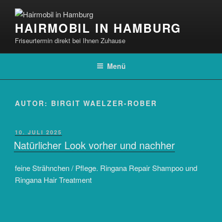
Zum
Inhalt
HAIRMOBIL IN HAMBURG
springen
Friseurtermin direkt bei Ihnen Zuhause
Menü
AUTOR:
BIRGIT WAELZER-ROBER
VERÖFFENTLICHT
10. JULI 2025
AM
Natürlicher Look vorher und nachher
feine Strähnchen / Pflege. Ringana Repair Shampoo und
Ringana Hair Treatment